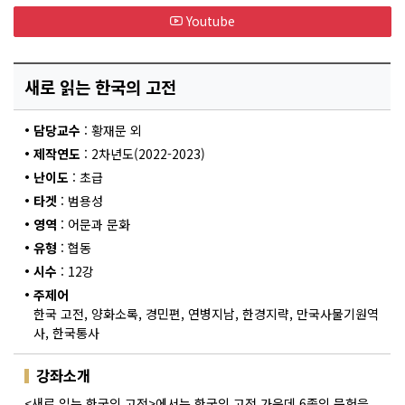
Youtube
새로 읽는 한국의 고전
•
담당교수
: 황재문 외
•
제작연도
: 2차년도(2022-2023)
•
난이도
: 초급
•
타겟
: 범용성
•
영역
: 어문과 문화
•
유형
: 협동
•
시수
: 12강
•
주제어
한국 고전, 양화소록, 경민편, 연병지남, 한경지략, 만국사물기원역
사, 한국통사
강좌소개
<새로 읽는 한국의 고전>에서는 한국의 고전 가운데 6종의 문헌을