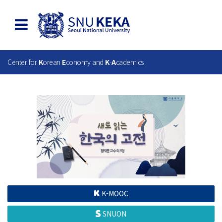
Center for
K
orean
E
conomy and
K
-
A
cademics
K-MOOC
SNUON